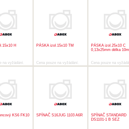
l.15x10 H
PÁSKA izol.15x10 TM
PÁSKA izol.25x10 C
0,13x25mm délka 10m
e na vyžádání.
Cena pouze na vyžádání.
Cena pouze na vyžádá
oncový KS6 FK10
SPÍNAČ S16JUG 1103 A6R
SPÍNAČ STANDARD
DS1101-1 B SEZ