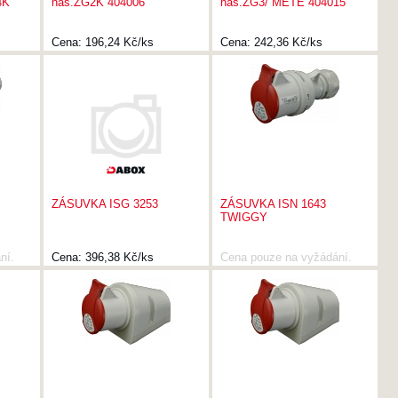
4K
nás.ZG2K 404006
nás.ZG3/ METE 404015
Cena:
196,24 Kč/ks
Cena:
242,36 Kč/ks
ZÁSUVKA ISG 3253
ZÁSUVKA ISN 1643
TWIGGY
ní.
Cena:
396,38 Kč/ks
Cena pouze na vyžádání.