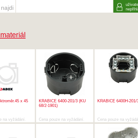
uživate
najdi
nepřih
 materiál
ktroměr.45 x 45
KRABICE 6400-201/3 (KU
KRABICE 6400H-201/
68/2-1901)
e na vyžádání.
Cena pouze na vyžádání.
Cena pouze na vyžádá