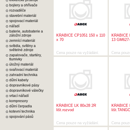
elektrické přístroje
bojlery a ohřívače
rozvaděče
stavební materiál
spojovací materiál
nářadí
baterie, autobaterie a
KRABICE CP1051 150 x 110
KRABICE hl
záložní zdroje
x 70
13 GM627-
zemnící materiál
svítidla, svítilny a
světelné zdroje
Cena pouze na vyžádání.
Cena pouz
zapalovače, startéry,
tlumivky
úložný materiál
svařovací materiál
zahradní technika
důlní kabely
dopravníkové pásy
dopravníkové válečky
vrtací nářadí
kompresory
KRABICE LK 80x28 2R
KRABICE 
důlní čerpadla
lišt.rozvod
lišt.TANG
kotevní technika
spojování pásů
Cena pouze na vyžádání.
Cena pouz