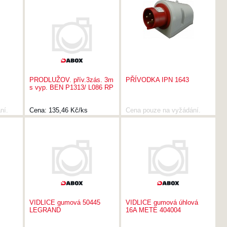
PRODLUŽOV. přív.3zás. 3m
PŘÍVODKA IPN 1643
s vyp. BEN P1313/ L086 RP
ní.
Cena:
135,46 Kč/ks
Cena pouze na vyžádání.
VIDLICE gumová 50445
VIDLICE gumová úhlová
LEGRAND
16A METE 404004