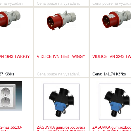
e na vyžádání.
Cena pouze na vyžádání.
Cena pouze na vyžádá
IVN 1643 TWIGGY
VIDLICE IVN 1653 TWIGGY
VIDLICE IVN 3243 T
37 Kč/ks
Cena pouze na vyžádání.
Cena:
141,74 Kč/ks
-nás.5513J-
ZÁSUVKA gum.rozbočovací
ZÁSUVKA gum.rozboč