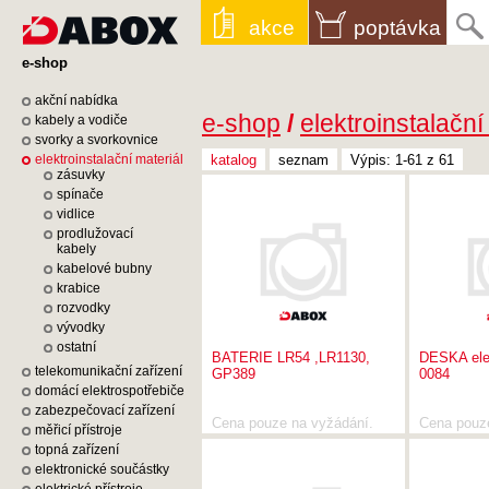
akce
poptávka
e-shop
akční nabídka
e-shop
/
elektroinstalační
kabely a vodiče
svorky a svorkovnice
elektroinstalační materiál
katalog
seznam
Výpis: 1-61 z 61
zásuvky
spínače
vidlice
prodlužovací
kabely
kabelové bubny
krabice
rozvodky
vývodky
ostatní
BATERIE LR54 ,LR1130,
DESKA ele
telekomunikační zařízení
GP389
0084
domácí elektrospotřebiče
zabezpečovací zařízení
Cena pouze na vyžádání.
Cena pouz
měřicí přístroje
topná zařízení
elektronické součástky