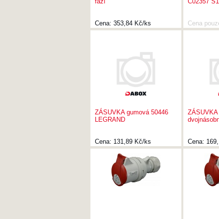
fází
C02357 S
Cena:
353,84 Kč/ks
Cena pouz
ZÁSUVKA gumová 50446
ZÁSUVKA 
LEGRAND
dvojnásobn
Cena:
131,89 Kč/ks
Cena:
169,