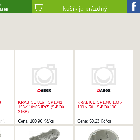
l:
košík je prázdný
lášen
3
KRABICE 816 , CP1041
KRABICE CP1040 100 x
153x110x65 IP65 (S-BOX
100 x 50 , S-BOX106
316B)
ní.
Cena:
100,96 Kč/ks
Cena:
50,23 Kč/ks