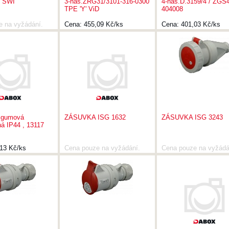
1 SWI
3-nás.ZRG31/3101-316-0300
4-nás.D.3159/4 / ZGS
TPE 'Y' ViD
404008
e na vyžádání.
Cena:
455,09 Kč/ks
Cena:
401,03 Kč/ks
gumová
ZÁSUVKA ISG 1632
ZÁSUVKA ISG 3243
á IP44 , 13117
13 Kč/ks
Cena pouze na vyžádání.
Cena pouze na vyžádá