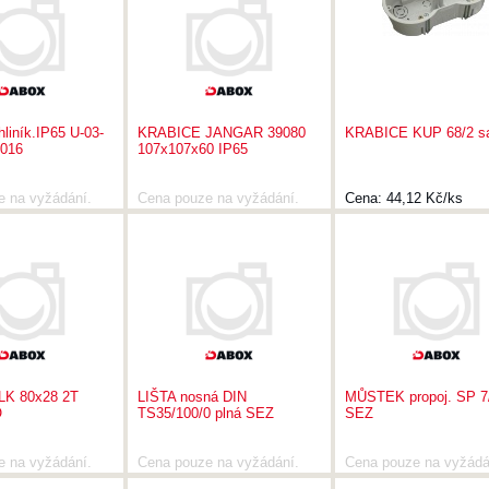
iník.IP65 U-03-
KRABICE JANGAR 39080
KRABICE KUP 68/2 sa
016
107x107x60 IP65
e na vyžádání.
Cena pouze na vyžádání.
Cena:
44,12 Kč/ks
LK 80x28 2T
LIŠTA nosná DIN
MŮSTEK propoj. SP 7
O
TS35/100/0 plná SEZ
SEZ
e na vyžádání.
Cena pouze na vyžádání.
Cena pouze na vyžádá