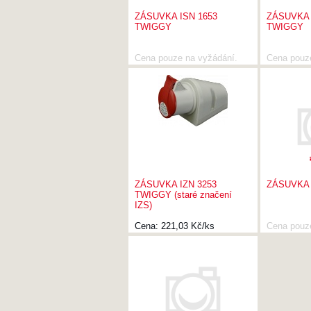
ZÁSUVKA ISN 1653
ZÁSUVKA 
TWIGGY
TWIGGY
Cena pouze na vyžádání.
Cena pouz
ZÁSUVKA IZN 3253
ZÁSUVKA 
TWIGGY (staré značení
IZS)
Cena:
221,03 Kč/ks
Cena pouz