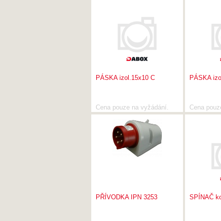
PÁSKA izol.15x10 C
PÁSKA izo
Cena pouze na vyžádání.
Cena pouz
PŘÍVODKA IPN 3253
SPÍNAČ k