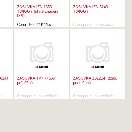
ZÁSUVKA IZN 1653
ZÁSUVKA IZN 3243
TWIGGY (staré značení
TWIGGY
IZS)
ní.
Cena:
162,22 Kč/ks
Cena pouze na vyžádání.
614J
ZÁSUVKA TV+R+SAT
ZÁSUVKA Z3121-P 2zás.
průběžná
pootočená
ní.
Cena pouze na vyžádání.
Cena pouze na vyžádání.