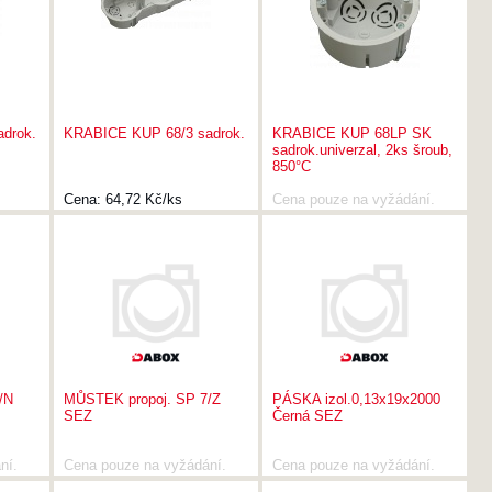
drok.
KRABICE KUP 68/3 sadrok.
KRABICE KUP 68LP SK
sadrok.univerzal, 2ks šroub,
850°C
Cena:
64,72 Kč/ks
Cena pouze na vyžádání.
/N
MŮSTEK propoj. SP 7/Z
PÁSKA izol.0,13x19x2000
SEZ
Černá SEZ
ní.
Cena pouze na vyžádání.
Cena pouze na vyžádání.