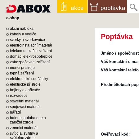
akce
poptávka
e-shop
akční nabídka
kabely a vodiče
Poptávka
svorky a svorkovnice
elektroinstalační materiál
telekomunikační zařízení
Jméno / společnost 
domácí elektrospotřebiče
Váš kontaktní e-mail
zabezpečovací zařízení
měřicí přístroje
Váš kontaktní telefon
topná zařízení
elektronické součástky
elektrické přístroje
Předmět/obsah popt
bojlery a ohřívače
rozvaděče
stavební materiál
spojovací materiál
nářadí
baterie, autobaterie a
záložní zdroje
zemnící materiál
svítidla, svítilny a
Ověřovací kód:
světelné zdroje