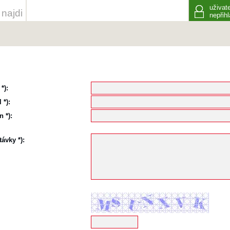
uživate
najdi
nepřih
*):
 *):
 *):
ávky *):