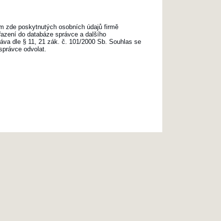
m zde poskytnutých osobních údajů firmě
ařazení do databáze správce a dalšího
va dle § 11, 21 zák. č. 101/2000 Sb. Souhlas se
správce odvolat.