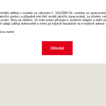
muláře uděluji v souladu se zákonem č. 101/2000 Sb. souhlas se zpracování
akožto správci a případně jiné třetí osobě jakožto zpracovateli, za účelem z
ování. Beru na vědomí, že mám právo přístupu k osobním údajům a další prá
 údajů uděluji dobrovolně a mohu jej kdykoli bezplatně na e-mailové adrese 
jsou nutné
Odeslat