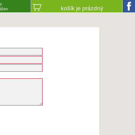
l:
košík je prázdný
lášen