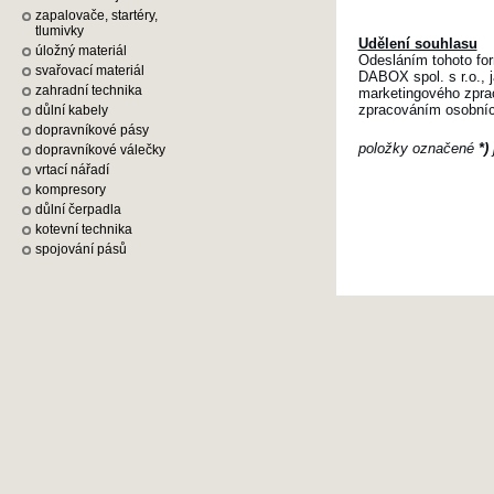
zapalovače, startéry,
tlumivky
Udělení souhlasu
úložný materiál
Odesláním tohoto for
svařovací materiál
DABOX spol. s r.o., j
zahradní technika
marketingového zprac
zpracováním osobních
důlní kabely
dopravníkové pásy
položky označené
*)
dopravníkové válečky
vrtací nářadí
kompresory
důlní čerpadla
kotevní technika
spojování pásů