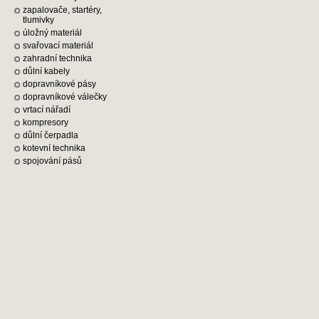
zapalovače, startéry,
tlumivky
úložný materiál
svařovací materiál
zahradní technika
důlní kabely
dopravníkové pásy
dopravníkové válečky
vrtací nářadí
kompresory
důlní čerpadla
kotevní technika
spojování pásů