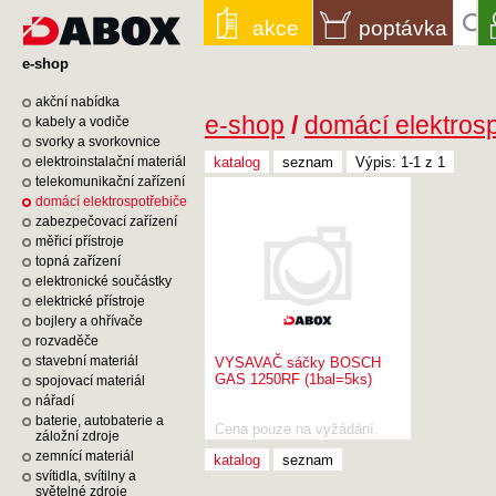
akce
poptávka
e-shop
akční nabídka
e-shop
/
domácí elektros
kabely a vodiče
svorky a svorkovnice
elektroinstalační materiál
katalog
seznam
Výpis: 1-1 z 1
telekomunikační zařízení
domácí elektrospotřebiče
zabezpečovací zařízení
měřicí přístroje
topná zařízení
elektronické součástky
elektrické přístroje
bojlery a ohřívače
rozvaděče
stavební materiál
VYSAVAČ sáčky BOSCH
GAS 1250RF (1bal=5ks)
spojovací materiál
nářadí
baterie, autobaterie a
Cena pouze na vyžádání.
záložní zdroje
zemnící materiál
katalog
seznam
svítidla, svítilny a
světelné zdroje