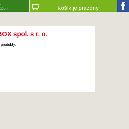
l:
košík je prázdný
lášen
X spol. s r. o.
 produkty.