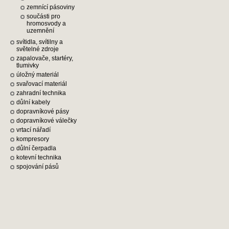
zemnící pásoviny
součásti pro
hromosvody a
uzemnění
svítidla, svítilny a
světelné zdroje
zapalovače, startéry,
tlumivky
úložný materiál
svařovací materiál
zahradní technika
důlní kabely
dopravníkové pásy
dopravníkové válečky
vrtací nářadí
kompresory
důlní čerpadla
kotevní technika
spojování pásů