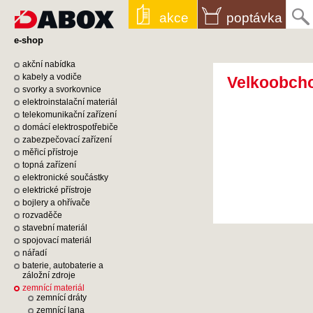
akce
poptávka
e-shop
akční nabídka
kabely a vodiče
Velkoobcho
svorky a svorkovnice
elektroinstalační materiál
telekomunikační zařízení
domácí elektrospotřebiče
zabezpečovací zařízení
měřicí přístroje
topná zařízení
elektronické součástky
elektrické přístroje
bojlery a ohřívače
rozvaděče
stavební materiál
spojovací materiál
nářadí
baterie, autobaterie a
záložní zdroje
zemnící materiál
zemnící dráty
zemnící lana