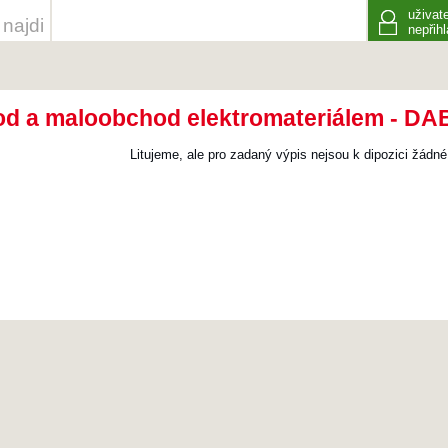
uživate
najdi
nepřih
d a maloobchod elektromateriálem - DABO
Litujeme, ale pro zadaný výpis nejsou k dipozici žádné