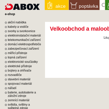
akce
poptávka
e-shop
akční nabídka
kabely a vodiče
Velkoobchod a maloobc
svorky a svorkovnice
elektroinstalační materiál
Lit
telekomunikační zařízení
domácí elektrospotřebiče
zabezpečovací zařízení
měřicí přístroje
topná zařízení
elektronické součástky
elektrické přístroje
bojlery a ohřívače
rozvaděče
stavební materiál
spojovací materiál
nářadí
baterie, autobaterie a
záložní zdroje
zemnící materiál
svítidla, svítilny a
světelné zdroje