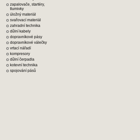
zapalovače, startéry,
tlumivky
úložný materiál
svařovací materiál
zahradní technika
důlní kabely
dopravníkové pásy
dopravníkové válečky
vrtací nářadí
kompresory
důlní čerpadla
kotevní technika
spojování pásů