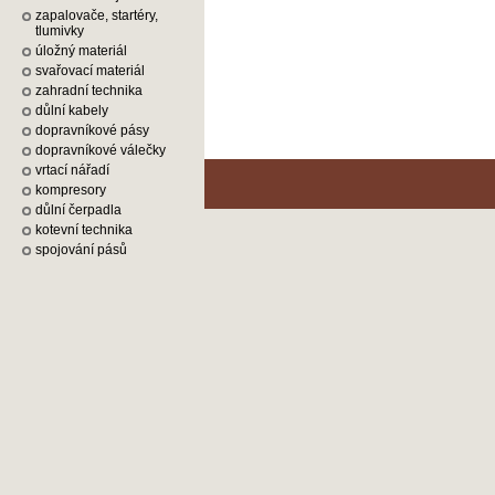
zapalovače, startéry,
tlumivky
úložný materiál
svařovací materiál
zahradní technika
důlní kabely
dopravníkové pásy
dopravníkové válečky
vrtací nářadí
kompresory
důlní čerpadla
kotevní technika
spojování pásů