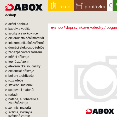
akce
poptávka
e-shop
akční nabídka
e-shop
/
dopravníkové válečky
/
pogum
kabely a vodiče
svorky a svorkovnice
elektroinstalační materiál
telekomunikační zařízení
domácí elektrospotřebiče
zabezpečovací zařízení
měřicí přístroje
topná zařízení
elektronické součástky
elektrické přístroje
bojlery a ohřívače
rozvaděče
stavební materiál
spojovací materiál
nářadí
baterie, autobaterie a
záložní zdroje
zemnící materiál
svítidla, svítilny a
světelné zdroje