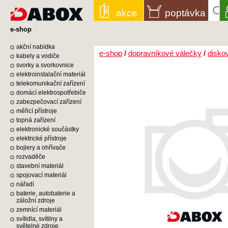
akce
poptávka
e-shop
akční nabídka
e-shop
/
dopravníkové válečky
/
disko
kabely a vodiče
svorky a svorkovnice
elektroinstalační materiál
telekomunikační zařízení
domácí elektrospotřebiče
zabezpečovací zařízení
měřicí přístroje
topná zařízení
elektronické součástky
elektrické přístroje
bojlery a ohřívače
rozvaděče
stavební materiál
spojovací materiál
nářadí
baterie, autobaterie a
záložní zdroje
zemnící materiál
svítidla, svítilny a
světelné zdroje