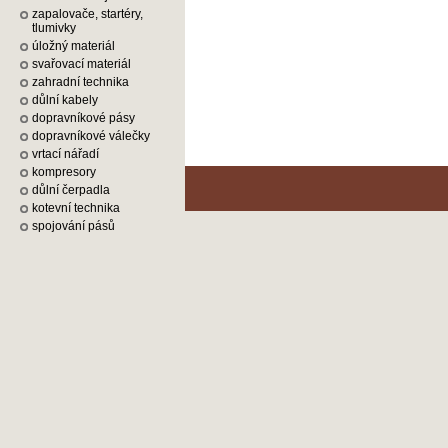
zapalovače, startéry,
tlumivky
úložný materiál
svařovací materiál
zahradní technika
důlní kabely
dopravníkové pásy
dopravníkové válečky
vrtací nářadí
kompresory
důlní čerpadla
kotevní technika
spojování pásů