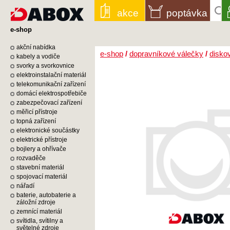
akce
poptávka
e-shop
akční nabídka
e-shop
/
dopravníkové válečky
/
disko
kabely a vodiče
svorky a svorkovnice
elektroinstalační materiál
telekomunikační zařízení
domácí elektrospotřebiče
zabezpečovací zařízení
měřicí přístroje
topná zařízení
elektronické součástky
elektrické přístroje
bojlery a ohřívače
rozvaděče
stavební materiál
spojovací materiál
nářadí
baterie, autobaterie a
záložní zdroje
zemnící materiál
svítidla, svítilny a
světelné zdroje