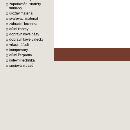
zapalovače, startéry,
tlumivky
úložný materiál
svařovací materiál
zahradní technika
důlní kabely
dopravníkové pásy
dopravníkové válečky
vrtací nářadí
kompresory
důlní čerpadla
kotevní technika
spojování pásů