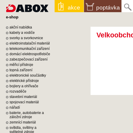
akce
poptávka
e-shop
akční nabídka
kabely a vodiče
Velkoobcho
svorky a svorkovnice
elektroinstalační materiál
telekomunikační zařízení
domácí elektrospotřebiče
zabezpečovací zařízení
měřicí přístroje
topná zařízení
elektronické součástky
elektrické přístroje
bojlery a ohřívače
rozvaděče
stavební materiál
spojovací materiál
nářadí
baterie, autobaterie a
záložní zdroje
zemnící materiál
svítidla, svítilny a
světelné zdroje