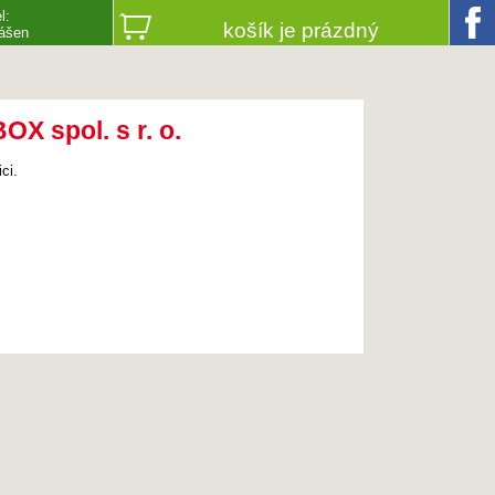
l:
košík je prázdný
lášen
X spol. s r. o.
ci.