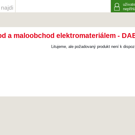
uživate
najdi
nepřih
d a maloobchod elektromateriálem - DABO
Litujeme, ale požadovaný produkt není k dispozi