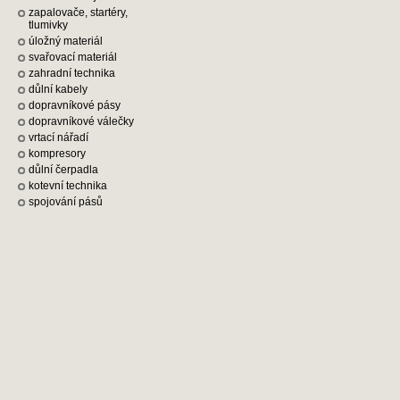
zapalovače, startéry,
tlumivky
úložný materiál
svařovací materiál
zahradní technika
důlní kabely
dopravníkové pásy
dopravníkové válečky
vrtací nářadí
kompresory
důlní čerpadla
kotevní technika
spojování pásů