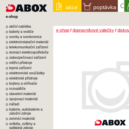
akce
poptávka
e-shop
akční nabídka
e-shop
/
dopravníkové válečky
/
disko
kabely a vodiče
svorky a svorkovnice
elektroinstalační materiál
telekomunikační zařízení
domácí elektrospotřebiče
zabezpečovací zařízení
měřicí přístroje
topná zařízení
elektronické součástky
elektrické přístroje
bojlery a ohřívače
rozvaděče
stavební materiál
spojovací materiál
nářadí
baterie, autobaterie a
záložní zdroje
zemnící materiál
svítidla, svítilny a
světelné zdroje