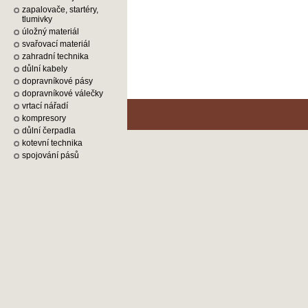
zapalovače, startéry,
tlumivky
úložný materiál
svařovací materiál
zahradní technika
důlní kabely
dopravníkové pásy
dopravníkové válečky
vrtací nářadí
kompresory
důlní čerpadla
kotevní technika
spojování pásů