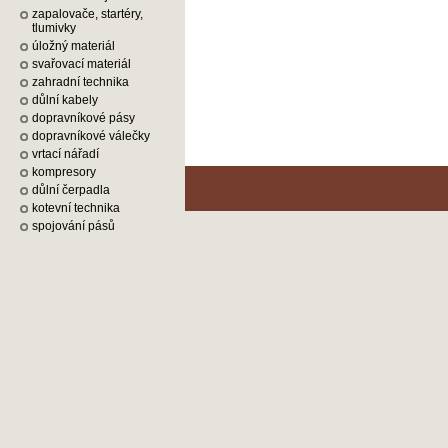
zapalovače, startéry,
tlumivky
úložný materiál
svařovací materiál
zahradní technika
důlní kabely
dopravníkové pásy
dopravníkové válečky
vrtací nářadí
kompresory
důlní čerpadla
kotevní technika
spojování pásů