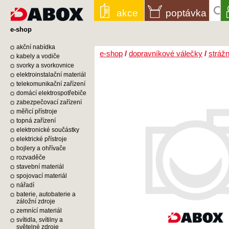
akce
poptávka
e-shop
akční nabídka
e-shop
/
dopravníkové válečky
/
strážn
kabely a vodiče
svorky a svorkovnice
elektroinstalační materiál
telekomunikační zařízení
domácí elektrospotřebiče
zabezpečovací zařízení
měřicí přístroje
topná zařízení
elektronické součástky
elektrické přístroje
bojlery a ohřívače
rozvaděče
stavební materiál
spojovací materiál
nářadí
baterie, autobaterie a
záložní zdroje
zemnící materiál
svítidla, svítilny a
světelné zdroje