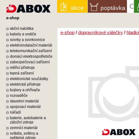
akce
poptávka
e-shop
akční nabídka
e-shop
/
dopravníkové válečky
/
hladk
kabely a vodiče
svorky a svorkovnice
elektroinstalační materiál
telekomunikační zařízení
domácí elektrospotřebiče
zabezpečovací zařízení
měřicí přístroje
topná zařízení
elektronické součástky
elektrické přístroje
bojlery a ohřívače
rozvaděče
stavební materiál
spojovací materiál
nářadí
baterie, autobaterie a
záložní zdroje
zemnící materiál
svítidla, svítilny a
světelné zdroje