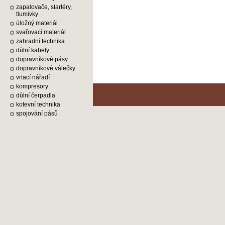
zapalovače, startéry,
tlumivky
úložný materiál
svařovací materiál
zahradní technika
důlní kabely
dopravníkové pásy
dopravníkové válečky
vrtací nářadí
kompresory
důlní čerpadla
kotevní technika
spojování pásů